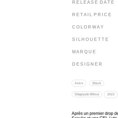
R E L E A S E D A T E
R E T A I L P R I C E
C O L O R W A Y
S I L H O U E T T E
M A R Q U E
D E S I G N E R
Asics
Black
Shigeyuki Mitsui
2023
Après un premier drop de