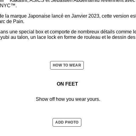
III™ Kakashi, ASICS et Sébastien Abdelhamid reviennent avec
EL-NYC™.
 de la marque Japonaise lancé en Janvier 2023, cette version es
arc de Pain.
 dans une special box et comporte de nombreux détails comme l
 Kyubi au talon, un lace lock en forme de rouleau et le dessin d
HOW TO WEAR
ON FEET
Show off how you wear yours.
ADD PHOTO