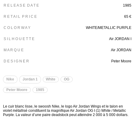
R E L E A S E D A T E
1985
R E T A I L P R I C E
65 €
C O L O R W A Y
WHITE/METALLIC PURPLE
S I L H O U E T T E
Air JORDAN I
M A R Q U E
Air JORDAN
D E S I G N E R
Peter Moore
Nike
Jordan 1
White
OG
Peter Moore
1985
Le cuir blanc lisse, le swoosh Nike, le logo Air Jordan Wings et le talon en
violet métallisé constituent la magnifique Air Jordan OG I (1) White / Metallic
Purple. La valeur d’une paire deadstock peut atteindre 2 000 à 5 000 dollars.