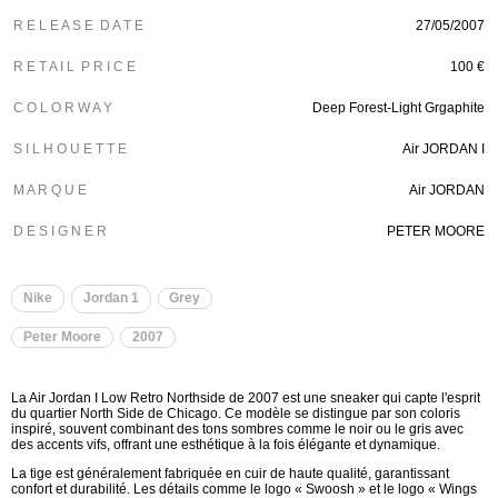
R E L E A S E D A T E
27/05/2007
R E T A I L P R I C E
100 €
C O L O R W A Y
Deep Forest-Light Grgaphite
S I L H O U E T T E
Air JORDAN I
M A R Q U E
Air JORDAN
D E S I G N E R
PETER MOORE
Nike
Jordan 1
Grey
Peter Moore
2007
La Air Jordan I Low Retro Northside de 2007 est une sneaker qui capte l'esprit
du quartier North Side de Chicago. Ce modèle se distingue par son coloris
inspiré, souvent combinant des tons sombres comme le noir ou le gris avec
des accents vifs, offrant une esthétique à la fois élégante et dynamique.
La tige est généralement fabriquée en cuir de haute qualité, garantissant
confort et durabilité. Les détails comme le logo « Swoosh » et le logo « Wings