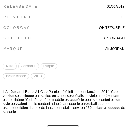
R E L E A S E D A T E
01/01/2013
R E T A I L P R I C E
110 €
C O L O R W A Y
WHITE/PURPLE
S I L H O U E T T E
Air JORDAN I
M A R Q U E
Air JORDAN
Nike
Jordan 1
Purple
Peter Moore
2013
L'Air Jordan 1 Retro V.1 Club Purple a été initialement lancé en 2014. Cette
version se distingue par sa tige en cuir et ses détails en violet, représentant
bien le thème "Club Purple". Le modèle est apprécié pour son confort et son
style polyvalent, qui le rendent adapté tant pour le basketball que pour un
usage quotidien. Le prix de lancement était d'environ 130 dollars à l'époque de
sa sortie​