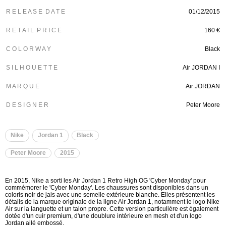
R E L E A S E D A T E
01/12/2015
R E T A I L P R I C E
160 €
C O L O R W A Y
Black
S I L H O U E T T E
Air JORDAN I
M A R Q U E
Air JORDAN
D E S I G N E R
Peter Moore
Nike
Jordan 1
Black
Peter Moore
2015
En 2015, Nike a sorti les Air Jordan 1 Retro High OG 'Cyber Monday' pour
commémorer le 'Cyber Monday'. Les chaussures sont disponibles dans un
coloris noir de jais avec une semelle extérieure blanche. Elles présentent les
détails de la marque originale de la ligne Air Jordan 1, notamment le logo Nike
Air sur la languette et un talon propre. Cette version particulière est également
dotée d'un cuir premium, d'une doublure intérieure en mesh et d'un logo
Jordan ailé embossé.