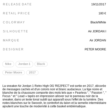
R E L E A S E D A T E
19/11/2017
R E T A I L P R I C E
180 €
C O L O R W A Y
Black/White
S I L H O U E T T E
Air JORDAN I
M A R Q U E
Air JORDAN
D E S I G N E R
PETER MOORE
Nike
Jordan 1
Black
Peter Moore
2017
La sneaker Air Jordan 1 Retro High OG 'RE2PECT' est sortie en 2017, décorée
de messages cachés et d'un coloris noir et blanc audacieux. La tige noire et
blanche de la chaussure comporte des mots tels que « Fearless “, ” Passion “, ”
Focus “ et ” Lead » tapés en impression allover sur le panneau noir de la
sneaker, dans un texte tonal subtil qui apparaît sous l'effet de la lumière. Des
notes blanches sur le Swoosh, le contrefort du talon et la semelle intermédiaire
ajoutent une touche de modernité à cette basket emblématique.