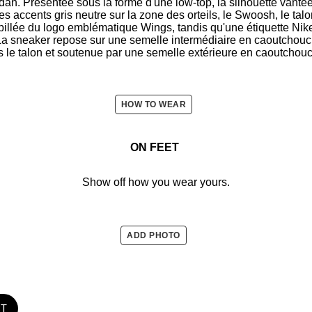
an. Présentée sous la forme d'une low-top, la silhouette vantée 
s accents gris neutre sur la zone des orteils, le Swoosh, le talon
pillée du logo emblématique Wings, tandis qu'une étiquette Nike 
 La sneaker repose sur une semelle intermédiaire en caoutchouc 
 le talon et soutenue par une semelle extérieure en caoutchouc 
HOW TO WEAR
ON FEET
Show off how you wear yours.
ADD PHOTO
ST