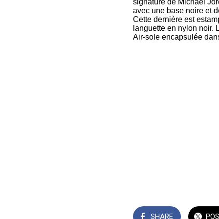
signature de Michael Jord
avec une base noire et de
Cette dernière est estam
languette en nylon noir.
Air-sole encapsulée dans
SHARE
PO