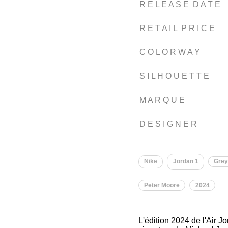
R E L E A S E D A T E
R E T A I L P R I C E
C O L O R W A Y
S I L H O U E T T E
M A R Q U E
D E S I G N E R
Nike
Jordan 1
Gre
Peter Moore
2024
L'édition 2024 de l'Air 