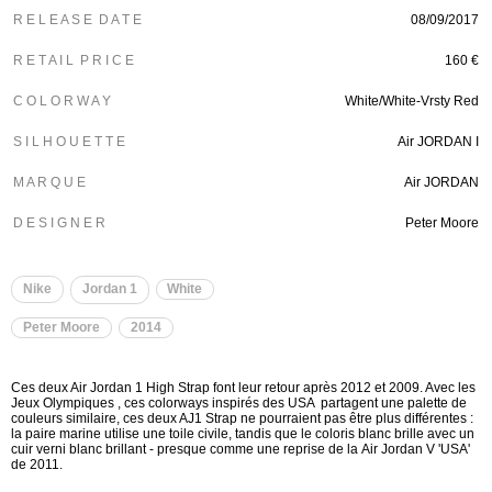
R E L E A S E D A T E
08/09/2017
R E T A I L P R I C E
160 €
C O L O R W A Y
White/White-Vrsty Red
S I L H O U E T T E
Air JORDAN I
M A R Q U E
Air JORDAN
D E S I G N E R
Peter Moore
Nike
Jordan 1
White
Peter Moore
2014
Ces deux Air Jordan 1 High Strap font leur retour après 2012 et 2009. Avec les
Jeux Olympiques , ces colorways inspirés des USA partagent une palette de
couleurs similaire, ces deux AJ1 Strap ne pourraient pas être plus différentes :
la paire marine utilise une toile civile, tandis que le coloris blanc brille avec un
cuir verni blanc brillant - presque comme une reprise de la Air Jordan V 'USA'
de 2011.