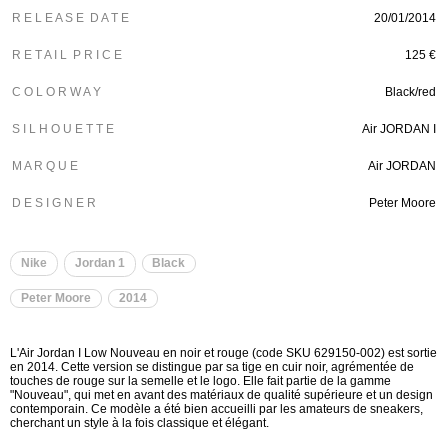
R E L E A S E D A T E
20/01/2014
R E T A I L P R I C E
125
€
C O L O R W A Y
Black/red
S I L H O U E T T E
Air JORDAN I
M A R Q U E
Air JORDAN
D E S I G N E R
Peter Moore
Nike
Jordan 1
Black
Peter Moore
2014
L'Air Jordan I Low Nouveau en noir et rouge (code SKU 629150-002) est sortie
en 2014. Cette version se distingue par sa tige en cuir noir, agrémentée de
touches de rouge sur la semelle et le logo. Elle fait partie de la gamme
"Nouveau", qui met en avant des matériaux de qualité supérieure et un design
contemporain. Ce modèle a été bien accueilli par les amateurs de sneakers,
cherchant un style à la fois classique et élégant.