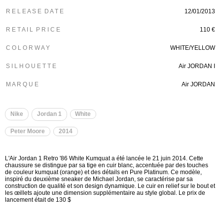
R E L E A S E D A T E
12/01/2013
R E T A I L P R I C E
110 €
C O L O R W A Y
WHITE/YELLOW
S I L H O U E T T E
Air JORDAN I
M A R Q U E
Air JORDAN
Nike
Jordan 1
White
Peter Moore
2014
L'Air Jordan 1 Retro '86 White Kumquat a été lancée le 21 juin 2014. Cette
chaussure se distingue par sa tige en cuir blanc, accentuée par des touches
de couleur kumquat (orange) et des détails en Pure Platinum. Ce modèle,
inspiré du deuxième sneaker de Michael Jordan, se caractérise par sa
construction de qualité et son design dynamique. Le cuir en relief sur le bout et
les œillets ajoute une dimension supplémentaire au style global. Le prix de
lancement était de 130 $