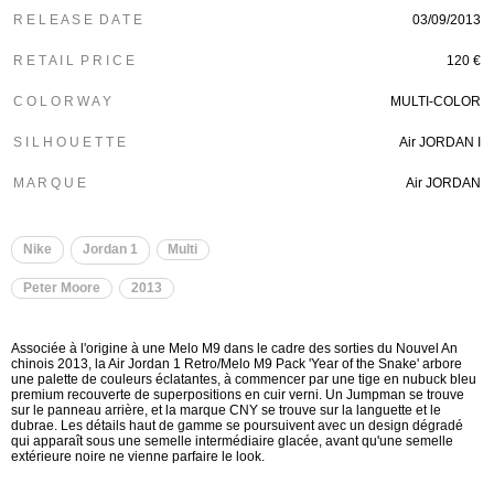
R E L E A S E D A T E
03/09/2013
R E T A I L P R I C E
120 €
C O L O R W A Y
MULTI-COLOR
S I L H O U E T T E
Air JORDAN I
M A R Q U E
Air JORDAN
Nike
Jordan 1
Multi
Peter Moore
2013
Associée à l'origine à une Melo M9 dans le cadre des sorties du Nouvel An
chinois 2013, la Air Jordan 1 Retro/Melo M9 Pack 'Year of the Snake' arbore
une palette de couleurs éclatantes, à commencer par une tige en nubuck bleu
premium recouverte de superpositions en cuir verni. Un Jumpman se trouve
sur le panneau arrière, et la marque CNY se trouve sur la languette et le
dubrae. Les détails haut de gamme se poursuivent avec un design dégradé
qui apparaît sous une semelle intermédiaire glacée, avant qu'une semelle
extérieure noire ne vienne parfaire le look.