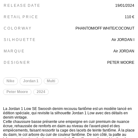
R E L E A S E D A T E
19/01/2024
R E T A I L P R I C E
110 €
C O L O R W A Y
PHANTOM/OFF WHITE/COCONUT
S I L H O U E T T E
Air JORDAN I
M A R Q U E
Air JORDAN
D E S I G N E R
PETER MOORE
Nike
Jordan 1
Multi
Peter Moore
2024
La Jordan 1 Low SE Swoosh denim recousu fantôme est un modèle lancé en
édition spéciale, qui revisite la silhouette Jordan 1 Low avec des détails en
denim vintage.
Cette chaussure basse présente une empeigne en cuir premium de nuance
écrue, rehaussée de renforts en daim au niveau de l'avant-pied et des
empiècements, faisant ressortir la cage des lacets de teinte fantôme. À la place
du daim, le col arbore du cuir de couleur fantôme. De son côté, la patte au