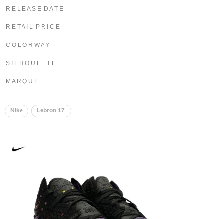
R E L E A S E D A T E
R E T A I L P R I C E
C O L O R W A Y
S I L H O U E T T E
M A R Q U E
Nike
Lebron 17