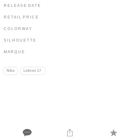
R E L E A S E D A T E
R E T A I L P R I C E
C O L O R W A Y
S I L H O U E T T E
M A R Q U E
Nike
Lebron 17