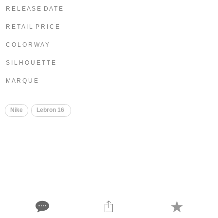
R E L E A S E D A T E
R E T A I L P R I C E
C O L O R W A Y
S I L H O U E T T E
M A R Q U E
Nike
Lebron 16