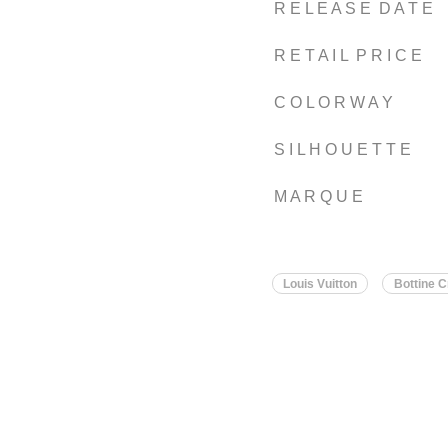
R E L E A S E D A T E
R E T A I L P R I C E
C O L O R W A Y
S I L H O U E T T E
M A R Q U E
Louis Vuitton
Bottine 