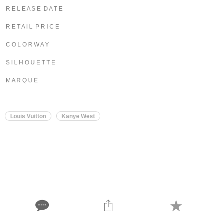
R E L E A S E D A T E
R E T A I L P R I C E
C O L O R W A Y
S I L H O U E T T E
M A R Q U E
Louis Vuitton
Kanye West