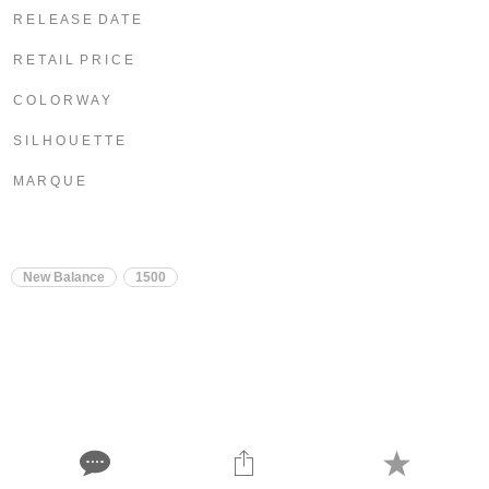
R E L E A S E D A T E
R E T A I L P R I C E
C O L O R W A Y
S I L H O U E T T E
M A R Q U E
New Balance
1500