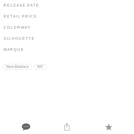
R E L E A S E D A T E
R E T A I L P R I C E
C O L O R W A Y
S I L H O U E T T E
M A R Q U E
New Balance
997