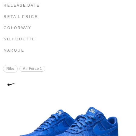
R E L E A S E D A T E
R E T A I L P R I C E
C O L O R W A Y
S I L H O U E T T E
M A R Q U E
Nike
Air Force 1