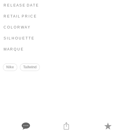
R E L E A S E D A T E
R E T A I L P R I C E
C O L O R W A Y
S I L H O U E T T E
M A R Q U E
Nike
Tailwind