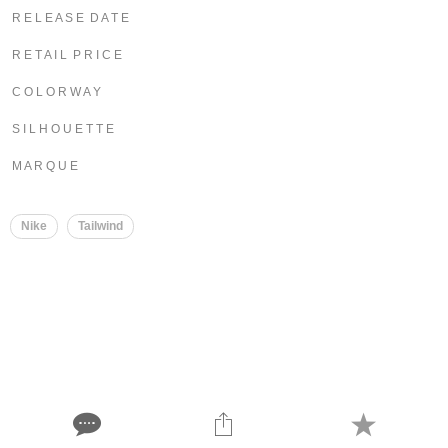
R E L E A S E D A T E
R E T A I L P R I C E
C O L O R W A Y
S I L H O U E T T E
M A R Q U E
Nike
Tailwind