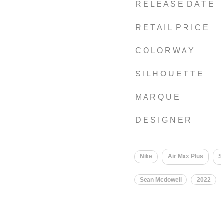
R E L E A S E D A T E
R E T A I L P R I C E
C O L O R W A Y
S I L H O U E T T E
M A R Q U E
D E S I G N E R
Nike
Air Max Plus
S
Sean Mcdowell
2022