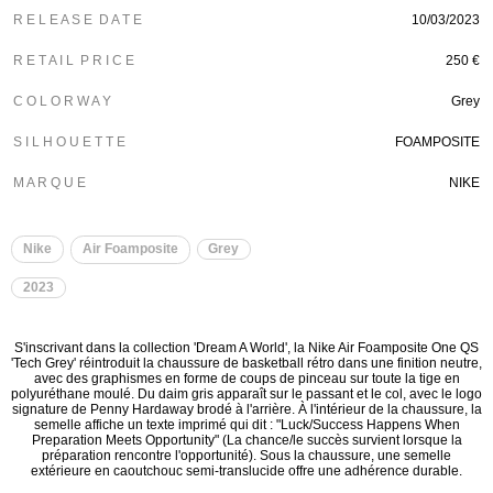
R E L E A S E D A T E
10/03/2023
R E T A I L P R I C E
250 €
C O L O R W A Y
Grey
S I L H O U E T T E
FOAMPOSITE
M A R Q U E
NIKE
Nike
Air Foamposite
Grey
2023
S'inscrivant dans la collection 'Dream A World', la Nike Air Foamposite One QS
'Tech Grey' réintroduit la chaussure de basketball rétro dans une finition neutre,
avec des graphismes en forme de coups de pinceau sur toute la tige en
polyuréthane moulé. Du daim gris apparaît sur le passant et le col, avec le logo
signature de Penny Hardaway brodé à l'arrière. À l'intérieur de la chaussure, la
semelle affiche un texte imprimé qui dit : "Luck/Success Happens When
Preparation Meets Opportunity" (La chance/le succès survient lorsque la
préparation rencontre l'opportunité). Sous la chaussure, une semelle
extérieure en caoutchouc semi-translucide offre une adhérence durable.