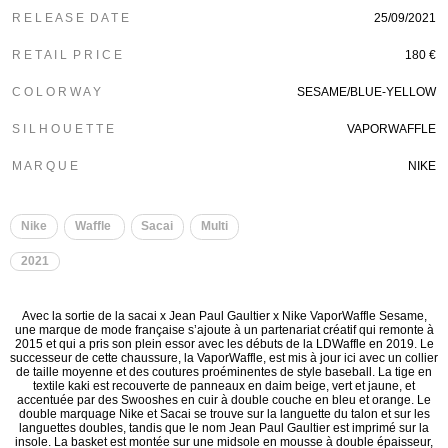
R E L E A S E D A T E
25/09/2021
R E T A I L P R I C E
180 €
C O L O R W A Y
SESAME/BLUE-YELLOW
S I L H O U E T T E
VAPORWAFFLE
M A R Q U E
NIKE
Nike
Waffle
Sacai
Multi
2021
Avec la sortie de la sacai x Jean Paul Gaultier x Nike VaporWaffle Sesame,
une marque de mode française s’ajoute à un partenariat créatif qui remonte à
2015 et qui a pris son plein essor avec les débuts de la LDWaffle en 2019. Le
successeur de cette chaussure, la VaporWaffle, est mis à jour ici avec un collier
de taille moyenne et des coutures proéminentes de style baseball. La tige en
textile kaki est recouverte de panneaux en daim beige, vert et jaune, et
accentuée par des Swooshes en cuir à double couche en bleu et orange. Le
double marquage Nike et Sacai se trouve sur la languette du talon et sur les
languettes doubles, tandis que le nom Jean Paul Gaultier est imprimé sur la
insole. La basket est montée sur une midsole en mousse à double épaisseur,