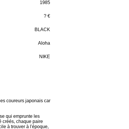
1985
? €
BLACK
Aloha
NIKE
les coureurs japonais car
rse qui emprunte les
é créés, chaque paire
ile à trouver à l'époque,