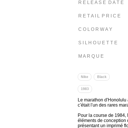
R E L E A S E D A T E
R E T A I L P R I C E
C O L O R W A Y
S I L H O U E T T E
M A R Q U E
Nike
Black
1983
Le marathon d'Honolulu a
c'était l'un des rares ma
Pour la course de 1984, 
éléments de conception d
présentant un imprimé flo