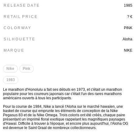
R E L E A S E D A T E
1985
R E T A I L P R I C E
? €
C O L O R W A Y
PINK
S I L H O U E T T E
Aloha
M A R Q U E
NIKE
Nike
Pink
1983
Le marathon d'Honolulu a fait ses débuts en 1973, et c'était un marathon
populaire pour les coureurs japonais car c'était l'un des rares marathons
américains ouverts à tous les participants.
Pour la course de 1984, Nike a lancé l'Aloha sur le marché hawaïen, une
basket de course qui emprunte les éléments de conception de la Nike
Pegasus 83 et de la Nike Omega. Trois coloris ont été créés, chaque paire
présentant un imprimé floral exotique rappelant les magnifiques paysages
d'Hawaï. Difficile à trouver à l'époque, et encore plus aujourd'hui, l'Aloha OG
est devenue le Saint Graal de nombreux collectionneurs.