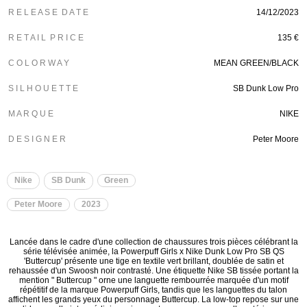
R E L E A S E D A T E
14/12/2023
R E T A I L P R I C E
135 €
C O L O R W A Y
MEAN GREEN/BLACK
S I L H O U E T T E
SB Dunk Low Pro
M A R Q U E
NIKE
D E S I G N E R
Peter Moore
Nike
SB Dunk
Green
Peter Moore
2023
Lancée dans le cadre d'une collection de chaussures trois pièces célébrant la
série télévisée animée, la Powerpuff Girls x Nike Dunk Low Pro SB QS
'Buttercup' présente une tige en textile vert brillant, doublée de satin et
rehaussée d'un Swoosh noir contrasté. Une étiquette Nike SB tissée portant la
mention " Buttercup " orne une languette rembourrée marquée d'un motif
répétitif de la marque Powerpuff Girls, tandis que les languettes du talon
affichent les grands yeux du personnage Buttercup. La low-top repose sur une