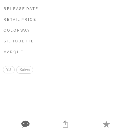
R E L E A S E D A T E
R E T A I L P R I C E
C O L O R W A Y
S I L H O U E T T E
M A R Q U E
Y-3
Kaiwa