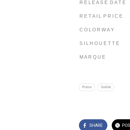
R E L E A S E D A T E
R E T A I L P R I C E
C O L O R W A Y
S I L H O U E T T E
M A R Q U E
Puma
Suède
SHARE
PO