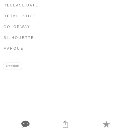
R E L E A S E D A T E
R E T A I L P R I C E
C O L O R W A Y
S I L H O U E T T E
M A R Q U E
Reebok