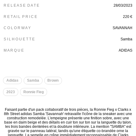
R E L E A S E D A T E
28/03/2023
R E T A I L P R I C E
220 €
C O L O R W A Y
SAVANNAH
S I L H O U E T T E
Samba
M A R Q U E
ADIDAS
Adidas
Samba
Brown
2023
Ronnie Fieg
Faisant partie d'un pack collaboratif de trois pièces, la Ronnie Fieg x Clarks x
8th Street adidas Samba 'Savannah' retravaille l'icône de la sneaker avec une
construction remodelée. L'empeigne présente une finition sobre, avec une
base en daim beige et des détails en cuir ton sur ton sur la languette du talon,
les trois bandes dentelées et la doublure intérieure. La mention "SAMBA" est
gravée sur le panneau latéral, tandis qu'une étiquette co-brandée orne la
languette. La semelle en crêpe immédiatement reconnaissable de Clarks