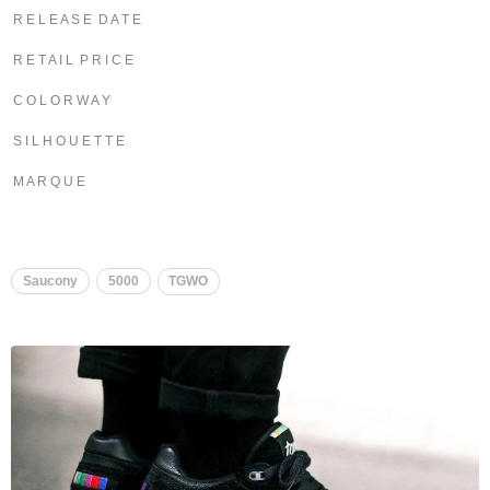
R E L E A S E D A T E
R E T A I L P R I C E
C O L O R W A Y
S I L H O U E T T E
M A R Q U E
Saucony
5000
TGWO