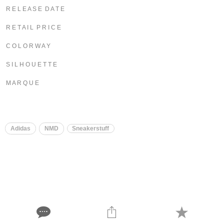
R E L E A S E D A T E
R E T A I L P R I C E
C O L O R W A Y
S I L H O U E T T E
M A R Q U E
Adidas
NMD
Sneakerstuff