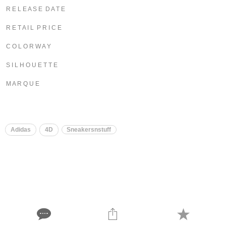
R E L E A S E D A T E
R E T A I L P R I C E
C O L O R W A Y
S I L H O U E T T E
M A R Q U E
Adidas
4D
Sneakersnstuff