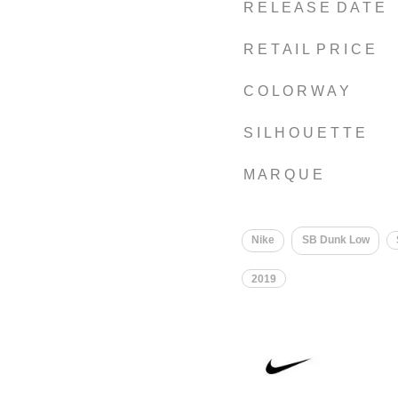
R E L E A S E D A T E
R E T A I L P R I C E
C O L O R W A Y
S I L H O U E T T E
M A R Q U E
Nike
SB Dunk Low
2019