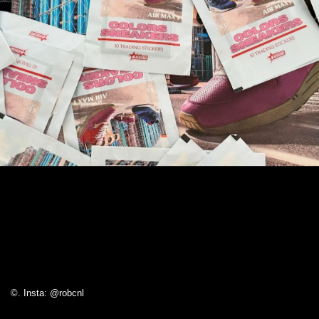
©. Insta: @robcnl