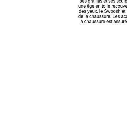
ses graffitis et ses scu
une tige en toile recouv
des yeux, le Swoosh et l
de la chaussure. Les acc
la chaussure est assuré