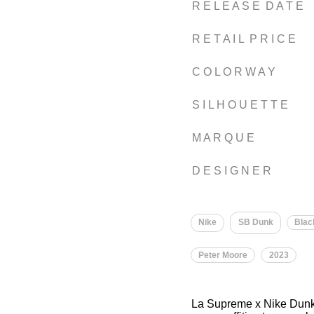
R E L E A S E D A T E
R E T A I L P R I C E
C O L O R W A Y
S I L H O U E T T E
M A R Q U E
D E S I G N E R
Nike
SB Dunk
Blac
Peter Moore
2023
La Supreme x Nike Dunk 