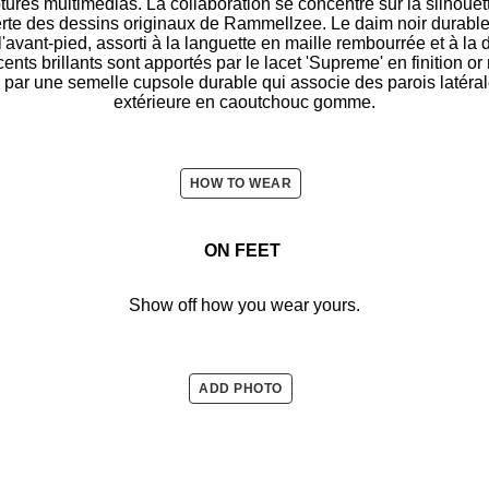
lptures multimédias. La collaboration se concentre sur la silhou
erte des dessins originaux de Rammellzee. Le daim noir durable e
'avant-pied, assorti à la languette en maille rembourrée et à la d
ents brillants sont apportés par le lacet 'Supreme' en finition or
 par une semelle cupsole durable qui associe des parois latéra
extérieure en caoutchouc gomme.
HOW TO WEAR
ON FEET
Show off how you wear yours.
ADD PHOTO