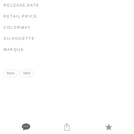
R E L E A S E D A T E
R E T A I L P R I C E
C O L O R W A Y
S I L H O U E T T E
M A R Q U E
Vans
SK8