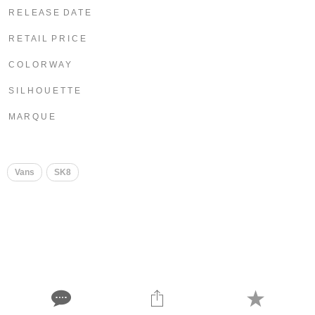
R E L E A S E D A T E
R E T A I L P R I C E
C O L O R W A Y
S I L H O U E T T E
M A R Q U E
Vans
SK8