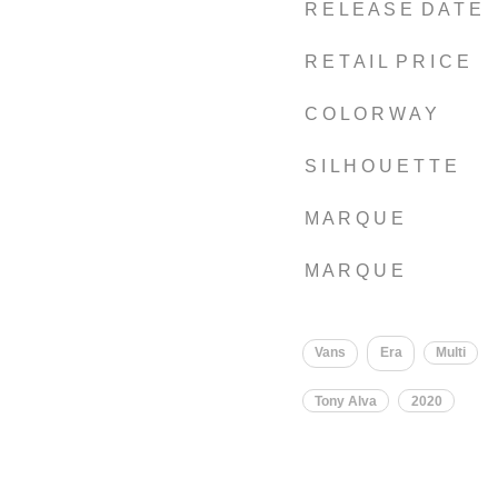
R E L E A S E D A T E
R E T A I L P R I C E
C O L O R W A Y
S I L H O U E T T E
M A R Q U E
M A R Q U E
Vans
Era
Multi
Tony Alva
2020