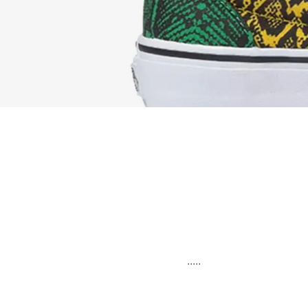
.....