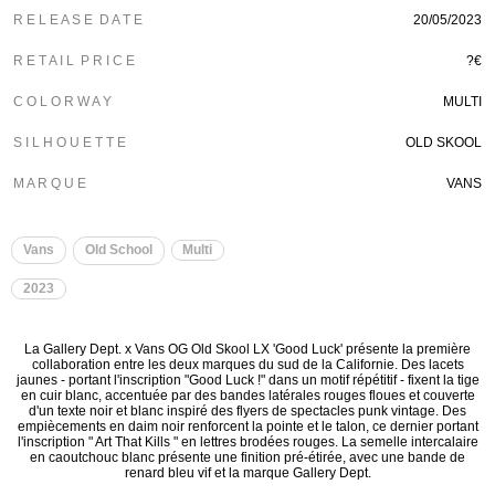
R E L E A S E D A T E
20/05/2023
R E T A I L P R I C E
?€
C O L O R W A Y
MULTI
S I L H O U E T T E
OLD SKOOL
M A R Q U E
VANS
Vans
Old School
Multi
2023
La Gallery Dept. x Vans OG Old Skool LX 'Good Luck' présente la première
collaboration entre les deux marques du sud de la Californie. Des lacets
jaunes - portant l'inscription "Good Luck !" dans un motif répétitif - fixent la tige
en cuir blanc, accentuée par des bandes latérales rouges floues et couverte
d'un texte noir et blanc inspiré des flyers de spectacles punk vintage. Des
empiècements en daim noir renforcent la pointe et le talon, ce dernier portant
l'inscription " Art That Kills " en lettres brodées rouges. La semelle intercalaire
en caoutchouc blanc présente une finition pré-étirée, avec une bande de
renard bleu vif et la marque Gallery Dept.