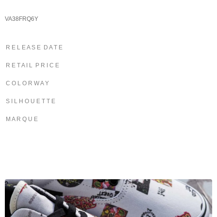
VA38FRQ6Y
R E L E A S E D A T E
R E T A I L P R I C E
C O L O R W A Y
S I L H O U E T T E
M A R Q U E