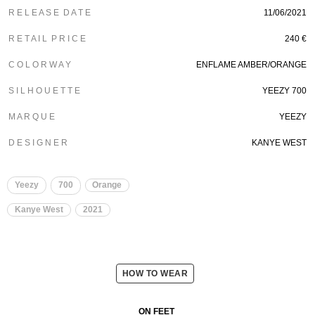
R E L E A S E D A T E
11/06/2021
R E T A I L P R I C E
240 €
C O L O R W A Y
ENFLAME AMBER/ORANGE
S I L H O U E T T E
YEEZY 700
M A R Q U E
YEEZY
D E S I G N E R
KANYE WEST
Yeezy
700
Orange
Kanye West
2021
HOW TO WEAR
ON FEET