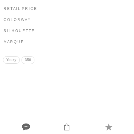
R E T A I L P R I C E
C O L O R W A Y
S I L H O U E T T E
M A R Q U E
Yeezy
350