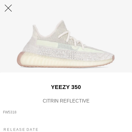
YEEZY 350
CITRIN REFLECTIVE
FW5318
R E L E A S E D A T E