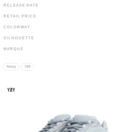
R E L E A S E D A T E
R E T A I L P R I C E
C O L O R W A Y
S I L H O U E T T E
M A R Q U E
Yeezy
700