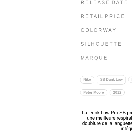
R E L E A S E D A T E
R E T A I L P R I C E
C O L O R W A Y
S I L H O U E T T E
M A R Q U E
Nike
SB Dunk Low
Peter Moore
2012
La Dunk Low Pro SB prés
une meilleure respirab
doublure de la languette
intég