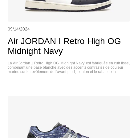
09/14/2024
Air JORDAN I Retro High OG
Midnight Navy
La Air Jordan 1 Retro High OG 'Midnight Navy' est fabriquée en cuir lisse,
combinant une base blanche avec des accents contrastés de couleur
marine sur le revêtement de l'avant-pied, le talon et le rabat de la
cheville. La signature Swoosh est en noir, assortie au col rembourré et au
logo Wings en relief. Une étiquette Nike Air tissée orne la languette en
nylon respirant. La chaussure est montée sur une semelle en
caoutchouc, avec des parois latérales blanc cassé et une semelle
extérieure marine. AIR JORDAN I RETRO HIGH OG