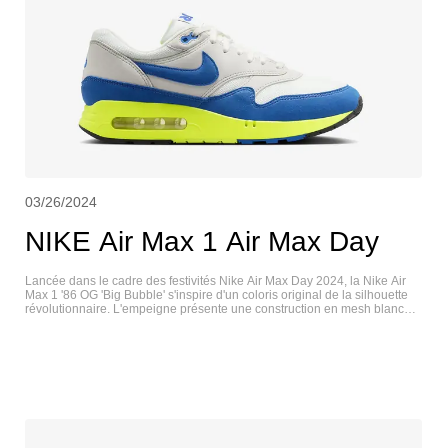
03/26/2024
NIKE Air Max 1 Air Max Day
Lancée dans le cadre des festivités Nike Air Max Day 2024, la Nike Air
Max 1 '86 OG 'Big Bubble' s'inspire d'un coloris original de la silhouette
révolutionnaire. L'empeigne présente une construction en mesh blanc
respirant avec des superpositions en daim synthétique gris et des
accents bleu roi contrastés sur le Swoosh et le garde-boue. Une étiquette
tissée « 3.26 » orne la languette, tandis que la marque Nike Air brodée
apparaît sur le talon arrière. La semelle intermédiaire en mousse légère
est rehaussée d'un grand volume de Max Air et finie dans une teinte Volt
accrocheuse, en clin d'œil au tout premier coloris AM1 'Air Max Day' de
2014. NIKE AIR MAX 1