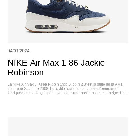
04/01/2024
NIKE Air Max 1 86 Jackie
Robinson
La Nike Air Max 1 'Keep Rippin Stop Slippin 2.0' est la suite de la AM1
imprimée Safari de 2008. Le textile rouge foncé tapisse l'empeigne,
fabriquée en maille gris pâle avec des superpositions en cuir beige. Un
daim noir hirsute apparaît sur le Swoosh et le garde-boue. Une étiquette
Nike tissée orne la languette, tandis que les mots " KEEP RIP'N " et "
STOP SLIP'N " sont brodés sur chaque recouvrement du talon. Une
semelle intermédiaire en polyuréthane blanc cassé avec une unité de
semelle Air visible nichée dans le talon assure un amorti léger. NIKE AIR
MAX 1 86