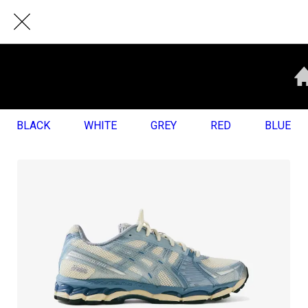
BLACK
WHITE
GREY
RED
BLUE