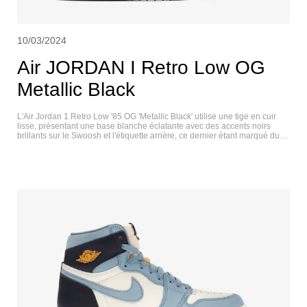
10/03/2024
Air JORDAN I Retro Low OG
Metallic Black
L'Air Jordan 1 Retro Low '85 OG 'Metallic Black' utilise une tige en cuir
lisse, présentant une base blanche éclatante avec des accents noirs
brillants sur le Swoosh et l'étiquette arrière, ce dernier étant marqué du
célèbre logo Wings. Une étiquette tissée Nike Air orne la languette en
nylon respirant. La semelle intermédiaire en caoutchouc blanc, qui reflète
la forme de la version originale de 1985, intègre une unité Air-Sole
encapsulée au niveau du talon pour un amorti léger. Enfin, une semelle
extérieure en caoutchouc gris offre une adhérence fiable. AIR JORDAN I
RETRO LOW OG