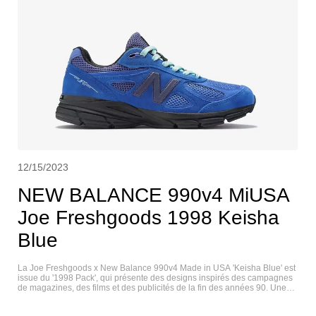
12/15/2023
NEW BALANCE 990v4 MiUSA
Joe Freshgoods 1998 Keisha
Blue
La Joe Freshgoods x New Balance 990v4 Made in USA 'Keisha Blue' est
issue du '1998 Pack', qui présente des designs inspirés des campagnes
de magazines, des films et des publicités de la fin des années 90. Une
nuance vibrante de bleu royal est exécutée sur une tige composée de
mesh respirant avec des superpositions de daim en peau de porc. La