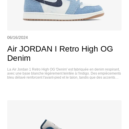
06/16/2024
Air JORDAN I Retro High OG
Denim
La Air Jordan 1 Retro High OG 'Denim' est fabriquée en denim respirant,
avec une base blanche légèrement teintée à l'indigo. Des empiècements
bleu délavé renforcent l'avant-pied et le talon, tandis que des accents
obsidienne se retrouvent sur la signature Swoosh et le col haut. Les
éléments de marque comprennent une étiquette tissée sur la languette
Nike Air et le logo Wings emblématique estampillé sur le rabat latéral du
col. L'ancrage de la sneaker est une semelle en caoutchouc, soulignée
par des parois latérales Summit White et une semelle extérieure en
caoutchouc gomme. AIR JORDAN I RETRO HIGH OG