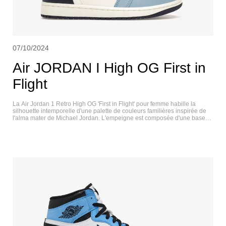
07/10/2024
Air JORDAN I High OG First in
Flight
La Air Jordan 1 Retro High OG 'First in Flight' pour femme habille la
silhouette intemporelle d'une palette de couleurs familières inspirée de
l'alma mater de Michael Jordan. L'empeigne est composée d'une base
en cuir tambouriné dans une finition subtile blanc cassé, contrastée par
un nubuck bleu poudre sur le revêtement de l'avant-pied et le Swoosh.
Des accents bleu marine se retrouvent sur le revêtement en cuir du talon
et le rabat du col, marqués par un logo Wings ambré sur le côté latéral.
Sur la languette en nylon, une étiquette tissée affiche le logo classique
Nike Air avec la mention « First in Flight ». La chaussure montante est
montée sur une solide semelle en caoutchouc, dotée d'une semelle Air
encapsulée au niveau du talon. AIR JORDAN I HIGH OG