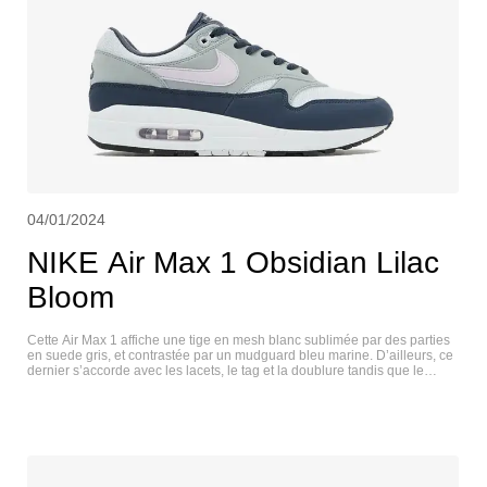
04/01/2024
NIKE Air Max 1 Obsidian Lilac
Bloom
Cette Air Max 1 affiche une tige en mesh blanc sublimée par des parties
en suede gris, et contrastée par un mudguard bleu marine. D’ailleurs, ce
dernier s’accorde avec les lacets, le tag et la doublure tandis que le
swoosh en cuir est décliné avec du rose poudré. Pour couronner ce
design initialement lancé en 1987, on retrouve une semelle bicolore
noire et blanche accompagnée de son habituelle unité Air Sole. NIKE
AIR MAX 1