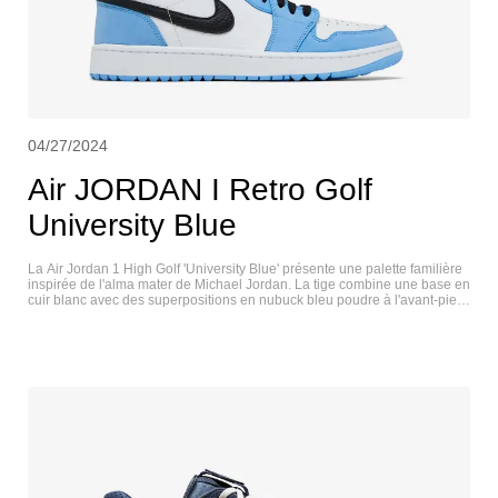
04/27/2024
Air JORDAN I Retro Golf
University Blue
La Air Jordan 1 High Golf 'University Blue' présente une palette familière
inspirée de l'alma mater de Michael Jordan. La tige combine une base en
cuir blanc avec des superpositions en nubuck bleu poudre à l'avant-pied
et au talon. Les accents noirs se retrouvent sur les éléments de marque
de la chaussure, notamment la signature Swoosh, la languette Jumpman
et le logo Wings sur le côté de la cheville. La semelle intermédiaire en
caoutchouc blanc est dotée d'une unité Air-sole au niveau du talon pour
un amorti léger. Sous le pied, la semelle extérieure en caoutchouc bleu
présente un motif de traction intégré pour une meilleure adhérence. AIR
JORDAN I RETRO GOLF