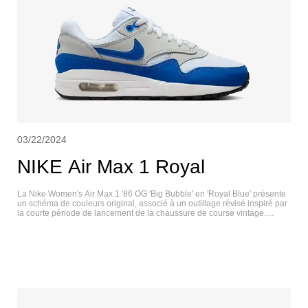
03/22/2024
NIKE Air Max 1 Royal
La Nike Women's Air Max 1 '86 OG 'Big Bubble' en 'Royal Blue' présente
un schéma de couleurs original, associé à un outillage révisé inspiré par
la courte période de lancement de la chaussure de course vintage.
L'empeigne associe une maille blanche ventilée à des superpositions en
daim synthétique dans une finition gris pâle. Les œillets moulés, le
Swoosh et le garde-boue en daim sont bleu roi. La chaussure repose sur
une semelle intermédiaire en mousse blanche, de forme classique et
dotée d'une unité Max Air à large fenêtre au niveau du talon. NIKE AIR
MAX 1