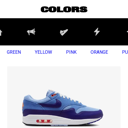
GREEN
YELLOW
PINK
ORANGE
PU