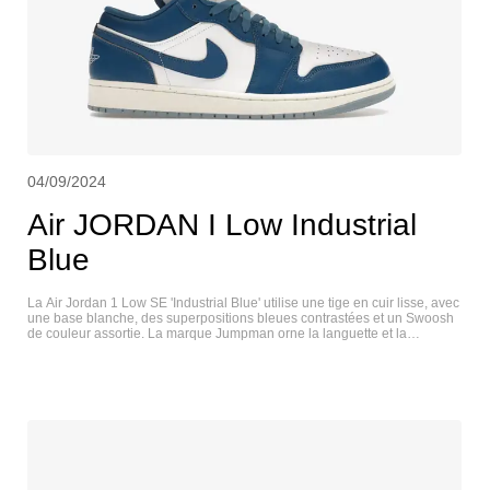
04/09/2024
Air JORDAN I Low Industrial
Blue
La Air Jordan 1 Low SE 'Industrial Blue' utilise une tige en cuir lisse, avec
une base blanche, des superpositions bleues contrastées et un Swoosh
de couleur assortie. La marque Jumpman orne la languette et la
doublure de la chaussure, tandis que le logo Wings emblématique est
cousu sur le talon arrière. Une finition blanc cassé vieillie est appliquée à
la semelle intermédiaire, équipée d'une semelle Air encapsulée et
soutenue par une semelle extérieure en caoutchouc bleu clair. AIR
JORDAN I LOW