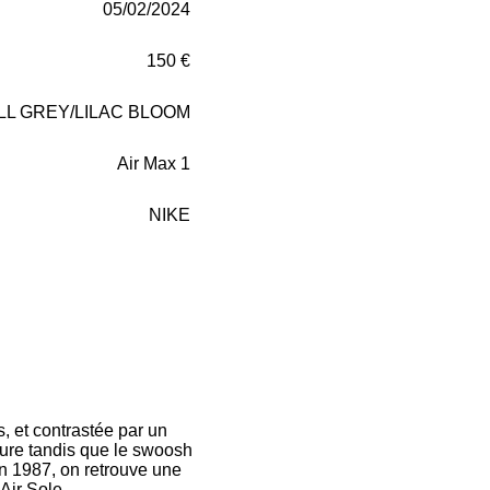
05/02/2024
150 €
L GREY/LILAC BLOOM
Air Max 1
NIKE
, et contrastée par un
blure tandis que le swoosh
en 1987, on retrouve une
Air Sole.