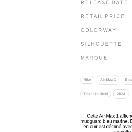
R E L E A S E D A T E
R E T A I L P R I C E
C O L O R W A Y
S I L H O U E T T E
M A R Q U E
Nike
Air Max 1
Blu
Tinker Hatfield
2024
Cette Air Max 1 affic
mudguard bleu marine. D’a
en cuir est décliné ave
semelle 