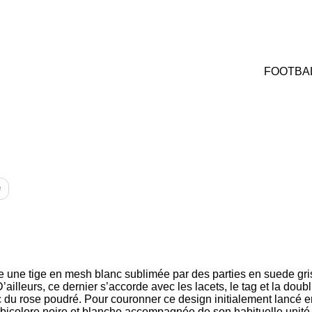
FOOTBAL
e
he une tige en mesh blanc sublimée par des parties en suede gris
illeurs, ce dernier s’accorde avec les lacets, le tag et la dou
c du rose poudré. Pour couronner ce design initialement lancé 
bicolore noire et blanche accompagnée de son habituelle unité 