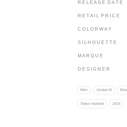
R E L E A S E D A T E
R E T A I L P R I C E
C O L O R W A Y
S I L H O U E T T E
M A R Q U E
D E S I G N E R
Nike
Jordan XI
Blu
Tinker Hatfield
2024